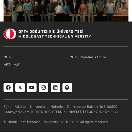
Footer menu 1 EN
Footer menu 2 E
METU
METU Registrar's Office
Footer menu 3 EN
METU MAP
Social menu
Eğitim Fakültesi, Üniversiteler Mahallesi, Dumlupınar Bulvarı No:1, 06800
Çankaya/Ankara © ORTA DOĞU TEKNİK ÜNİVERSİTESİ ANKARA KAMPUSU
© Middle East Technical University. CC-IG 2025. All rights reserved.