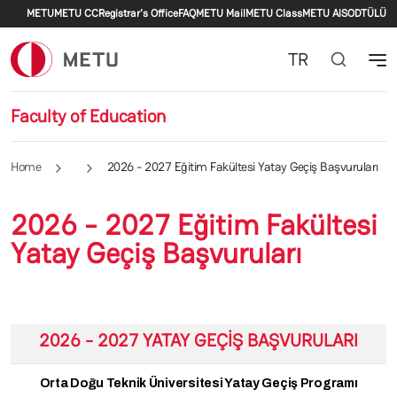
Secondary menu
Skip to main content
METU
METU CC
Registrar's Office
FAQ
METU Mail
METU Class
METU AlS
ODTÜLÜ
TR
Faculty of Education
Home
2026 - 2027 Eğitim Fakültesi Yatay Geçiş Başvuruları
2026 - 2027 Eğitim Fakültesi
Yatay Geçiş Başvuruları
2026 - 2027 YATAY GEÇİŞ BAŞVURULARI
Orta Doğu Teknik Üniversitesi Yatay Geçiş Programı