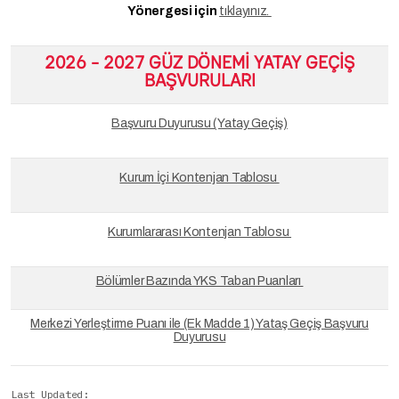
Yönergesi için
tıklayınız.
2026 - 2027 GÜZ DÖNEMİ YATAY GEÇİŞ
BAŞVURULARI
Başvuru Duyurusu (Yatay Geçiş)
Kurum İçi Kontenjan Tablosu
Kurumlararası Kontenjan Tablosu
Bölümler Bazında YKS Taban Puanları
Merkezi Yerleştirme Puanı ile (Ek Madde 1) Yataş Geçiş Başvuru
Duyurusu
Last Updated