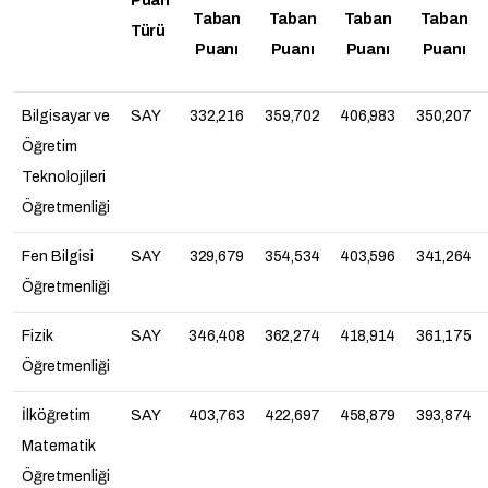
Puan
Taban
Taban
Taban
Taban
Türü
Puanı
Puanı
Puanı
Puanı
Bilgisayar ve
SAY
332,216
359,702
406,983
350,207
Öğretim
Teknolojileri
Öğretmenliği
Fen Bilgisi
SAY
329,679
354,534
403,596
341,264
Öğretmenliği
Fizik
SAY
346,408
362,274
418,914
361,175
Öğretmenliği
İlköğretim
SAY
403,763
422,697
458,879
393,874
Matematik
Öğretmenliği