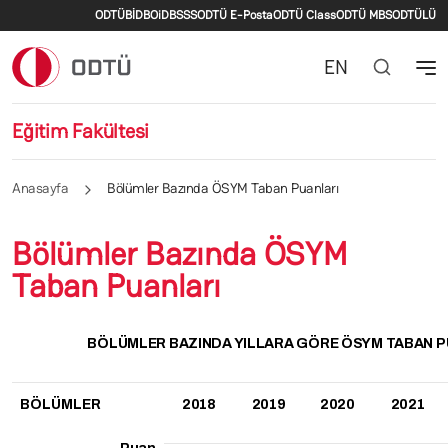
İkincil menü
Ana içeriğe atla
ODTÜ
BİDB
OiDB
SSS
ODTÜ E-Posta
ODTÜ Class
ODTÜ MBS
ODTÜLÜ
EN
Eğitim Fakültesi
Anasayfa
Bölümler Bazında ÖSYM Taban Puanları
Bölümler Bazında ÖSYM
Taban Puanları
BÖLÜMLER BAZINDA YILLARA GÖRE ÖSYM TABAN P
BÖLÜMLER
2018
2019
2020
2021