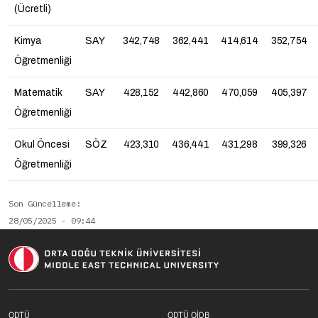
(Ücretli)
Kimya
SAY
342,748
362,441
414,614
352,754
Öğretmenliği
Matematik
SAY
428,152
442,860
470,059
405,397
Öğretmenliği
Okul Öncesi
SÖZ
423,310
436,441
431,298
399,326
Öğretmenliği
Son Güncelleme
28/05/2025 - 09:44
Footer menu 1 TR
Footer menu 2 T
ODTÜ
ODTÜ OİDB