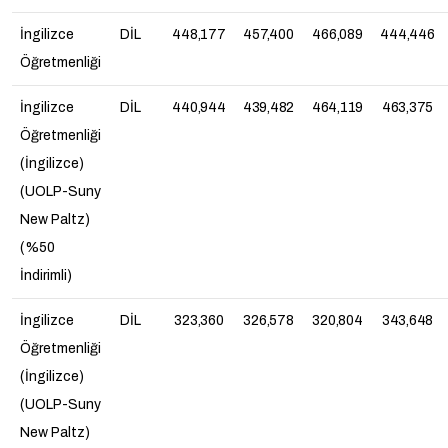
İngilizce
DİL
448,177
457,400
466,089
444,446
Öğretmenliği
İngilizce
DİL
440,944
439,482
464,119
463,375
Öğretmenliği
(İngilizce)
(UOLP-Suny
New Paltz)
(%50
İndirimli)
İngilizce
DİL
323,360
326,578
320,804
343,648
Öğretmenliği
(İngilizce)
(UOLP-Suny
New Paltz)